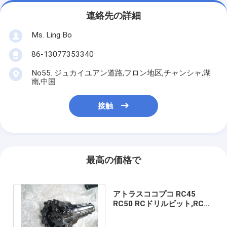
連絡先の詳細
Ms. Ling Bo
86-13077353340
No55. ジュカイユアン道路,フロン地区,チャンシャ,湖
南,中国
接触
最高の価格で
アトラスココプコ RC45
RC50 RCドリルビット,RCド
リルビット,RCビット,RCボ
タンビット