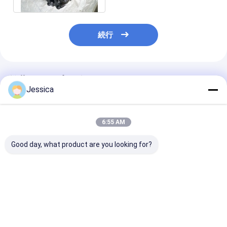
続行
推薦されたプロダクト
Jessica
6:55 AM
Good day, what product are you looking for?
ボタンの直径 8x14 か
ボタンの直径 8x14-
サイズにより異
ら 10x14 mm RCドリ
10x14 mm 鉱山ビット
す RC ドリル
ルビット タンブスタム
の保証と販売後のサー
続ネジ RemetM
カービッド材料 総長
ビス
標準 API 耐久
100mm から 300mm
穴あけのために
ベストプライス
ベストプライス
ベストプラ
安定性のために設計