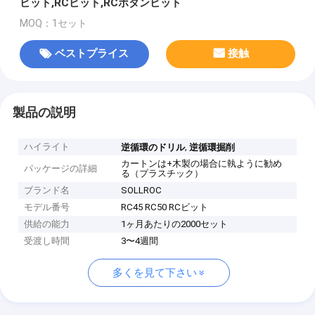
ビット,RCビット,RCボタンビット
MOQ：1セット
ベストプライス
接触
製品の説明
ハイライト
,
逆循環のドリル
逆循環掘削
カートンは+木製の場合に執ように勧め
パッケージの詳細
る（プラスチック）
ブランド名
SOLLROC
モデル番号
RC45 RC50 RCビット
供給の能力
1ヶ月あたりの2000セット
受渡し時間
3〜4週間
多くを見て下さい