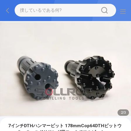
2
/
3
7インチDTHハンマービット 178mmCop64DTHビットウ