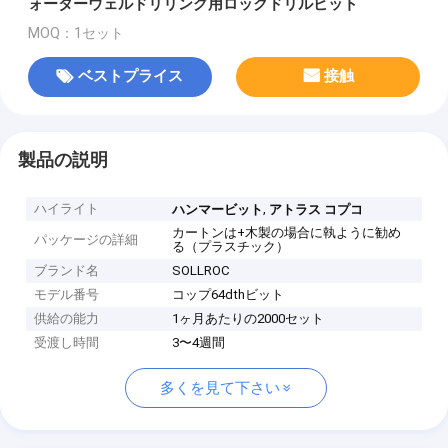
ォーターウェルドリリング用ロックドリルビット
MOQ：1セット
ベストプライス
接触
製品の説明
ハイライト
,
ハンマービット
アトラス コプコ
カートンは+木製の場合に執ように勧め
パッケージの詳細
る（プラスチック）
ブランド名
SOLLROC
モデル番号
コップ64dthビット
供給の能力
1ヶ月あたりの2000セット
受渡し時間
3〜4週間
多くを見て下さい