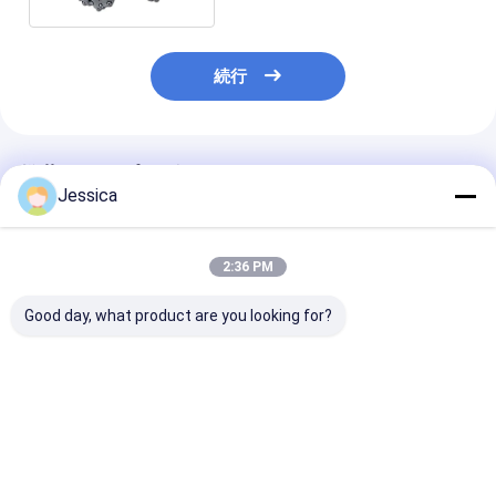
続行
推薦されたプロダクト
Jessica
2:36 PM
Good day, what product are you looking for?
4'-110mm 掘削用の穴
SOLLROC COP44 水
SOLLROC/穴
を掘る
井の掘削のための穴を
る/DTHドリル
ダウン/4インチdthビ
ボタンビッ
ット
ト/COP32/3 
ベストプライス
ベストプライス
ベストプラ